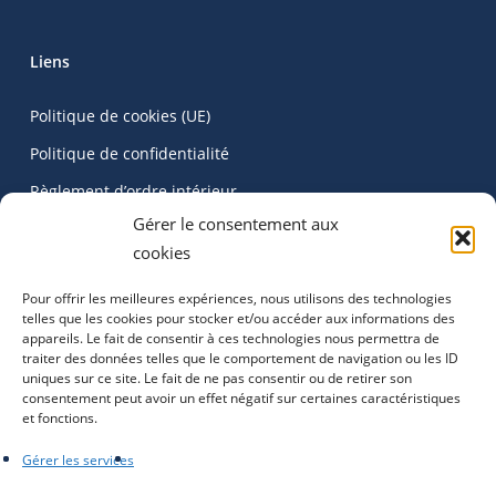
Liens
Politique de cookies (UE)
Politique de confidentialité
Règlement d’ordre intérieur
Gérer le consentement aux
cookies
Catégories d’articles
Pour offrir les meilleures expériences, nous utilisons des technologies
telles que les cookies pour stocker et/ou accéder aux informations des
appareils. Le fait de consentir à ces technologies nous permettra de
Evènement
21
traiter des données telles que le comportement de navigation ou les ID
uniques sur ce site. Le fait de ne pas consentir ou de retirer son
Galerie Photo
17
consentement peut avoir un effet négatif sur certaines caractéristiques
et fonctions.
Homepage
48
Gérer les services
Info générale
46