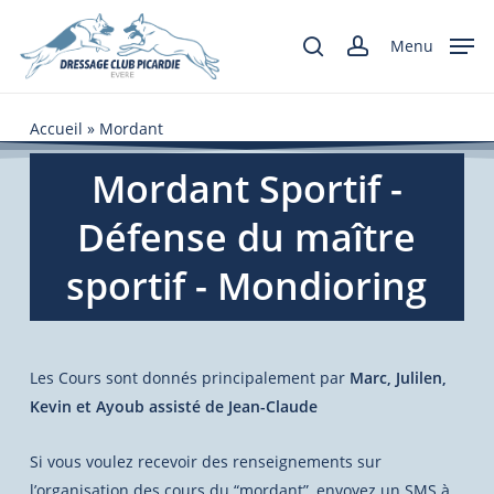
Skip
to
Menu
search
account
main
content
Accueil
»
Mordant
Mordant Sportif -
Défense du maître
sportif - Mondioring
Les Cours sont donnés principalement par
Marc, Julilen,
Kevin et Ayoub assisté de Jean-Claude
Si vous voulez recevoir des renseignements sur
l’organisation des cours du “mordant”, envoyez un SMS à